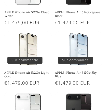
APPLE iPhone Air 512Go Cloud
APPLE iPhone Air 512Go Space
White
Black
Prix
€1.479,00 EUR
Prix
€1.479,00 EUR
habituel
habituel
Sur commande
Sur commande
APPLE iPhone Air 512Go Light
APPLE iPhone Air 512Go Sky
Gold
Blue
Prix
€1.479,00 EUR
Prix
€1.479,00 EUR
habituel
habituel