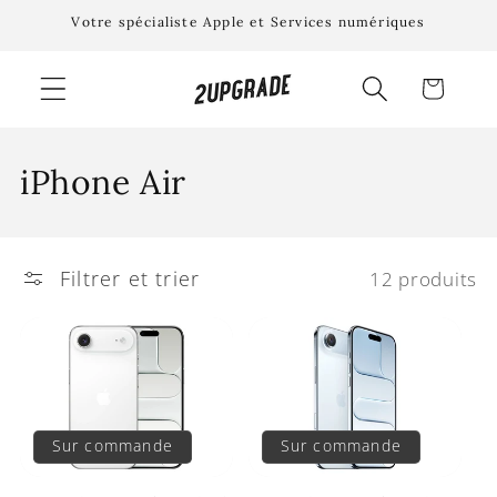
et
Votre spécialiste Apple et Services numériques
passer
au
contenu
Panier
C
iPhone Air
o
l
Filtrer et trier
12 produits
l
e
c
t
Sur commande
Sur commande
i