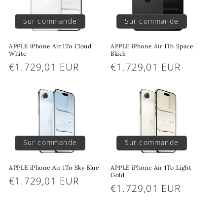
Sur commande
Sur commande
APPLE iPhone Air 1To Cloud
APPLE iPhone Air 1To Space
White
Black
Prix
€1.729,01 EUR
Prix
€1.729,01 EUR
habituel
habituel
Sur commande
Sur commande
APPLE iPhone Air 1To Sky Blue
APPLE iPhone Air 1To Light
Gold
Prix
€1.729,01 EUR
Prix
€1.729,01 EUR
habituel
habituel