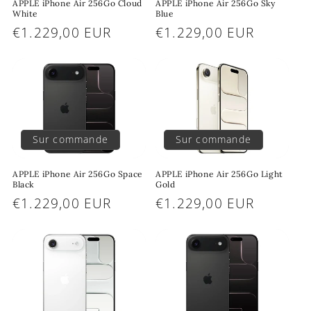
APPLE iPhone Air 256Go Cloud
APPLE iPhone Air 256Go Sky
o
White
Blue
Prix
€1.229,00 EUR
Prix
€1.229,00 EUR
n
habituel
habituel
:
Sur commande
Sur commande
APPLE iPhone Air 256Go Space
APPLE iPhone Air 256Go Light
Black
Gold
Prix
€1.229,00 EUR
Prix
€1.229,00 EUR
habituel
habituel