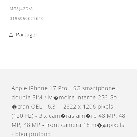
iPhone
iPhone
SKU:
MG8J4ZD/A
17
17
0195950627640
Pro
Pro
256Go
256Go
Partager
Deep
Deep
Blue
Blue
Apple iPhone 17 Pro - 5G smartphone -
double SIM / M�moire interne 256 Go -
�cran OEL - 6.3" - 2622 x 1206 pixels
(120 Hz) - 3 x cam�ras arri�re 48 MP, 48
MP, 48 MP - front camera 18 m�gapixels
- bleu profond