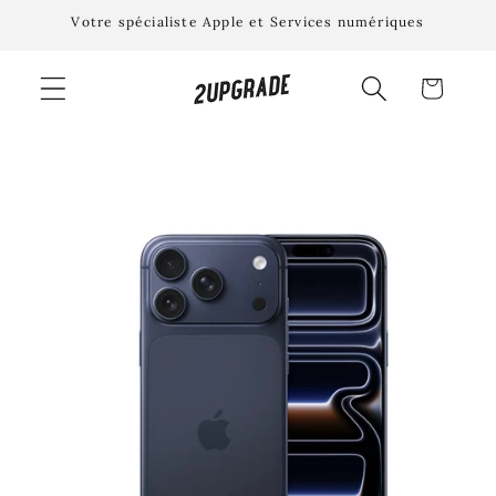
et
Votre spécialiste Apple et Services numériques
passer
au
contenu
Panier
Passer aux
informations
produits